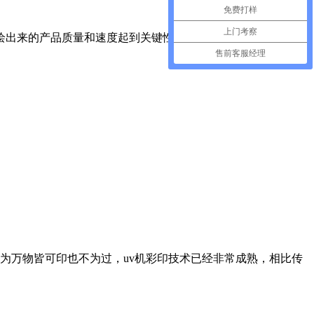
免费打样
上门考察
绘出来的产品质量和速度起到关键性作用的元素之一，那G5i喷
售前客服经理
为万物皆可印也不为过，uv机彩印技术已经非常成熟，相比传