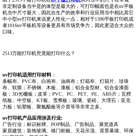
非定制设备当中是的体型是最大的，可打印幅面也是在uv平板
机当中尺寸最大，因此在生产的效率和行业应用当中相比其它
中小型uv打印机来说更人性化一点，相对于1390平板打印机或
者1016uv平板机等设备更具有市场竞争力，因此更适合大众的
口味。
2513万能打印机究竟能打印什么？
uv打印机适用打印材料
：
条幅布、PVC布、白画布、油画布；灯箱布、灯箱片、珍珠
布、软膜；不锈钢、木板、漆板；铝合金型材、铝合金漆面
板；3D光栅板；皮革；PVC、PC、PET、PE、ABS片；瓦楞
纸板、中空板、KT板、雪弗板；玻璃、瓷砖、大理石；亚克
力板；铝塑板、聚氨酯板等介质等等非常之多。
uv打印机产品应用涉及行业:
广告行业：标识标牌、POP制品、广告制品、展览道具
家居建筑：装饰玻璃、移门柜橱、天花吊顶、背景幕墙、环保