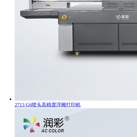
2713 G6喷头高精度浮雕打印机