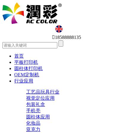
English

18588888135
首页
平板打印机
圆柱体打印机
OEM定制机
行业应用
工艺品玩具行业
视觉定位应用
包装礼盒
手机壳
圆柱体应用
化妆品
亚克力