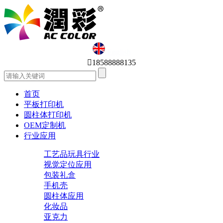
English

18588888135
首页
平板打印机
圆柱体打印机
OEM定制机
行业应用
工艺品玩具行业
视觉定位应用
包装礼盒
手机壳
圆柱体应用
化妆品
亚克力