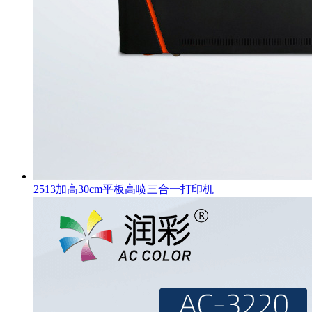
2513加高30cm平板高喷三合一打印机