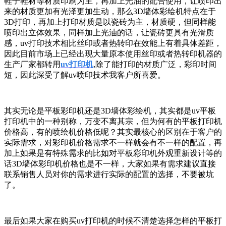
鞋子鞋材等材质印刷为主，再加上光油的配合使用，让喷印出
来的材质更加有光泽更加生动，那么3D墙体彩绘机特点在于
3D打印，再加上打印材质是以瓷砖为主，材质硬，但同样能
喷印出立体效果，同样加上光油的话，让瓷砖更具有光滑质
感，uv打印技术相比丝印或者热转印在效能上有着具体差距，
因此目前市场上已经出现大量原本使用丝印或者热转印机器的
生产厂家都转用
uv打印机
,除了能打印的材质广泛，彩印时间
短，因此深受了解uv喷印技术我客户所喜爱。
其实无论是平板彩印机还是3D墙体彩绘机，其实都是uv平板
打印机中的一种别称，万变不离其宗，但为何有的平板打印机
价格高，有的喷绘机价格低呢？其实最核心的区别在于客户的
实际需求，对彩印机价格需求不一样就会有不一样的配置，再
加上如果是有特殊需求的比如对平板彩印机外观重新设计等的
话3D墙体彩印机价格也是不一样，大家如果有需求建议直接
联系销售人员对你的需求进行实际的配置的选择，不要被坑
了。
最后如果大家在购买uv打印机的时候不清楚选择怎样的平板打