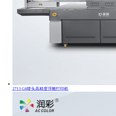
2713 G6喷头高精度浮雕打印机