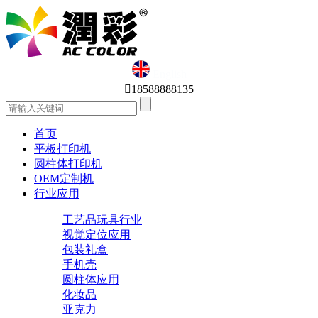
English

18588888135
首页
平板打印机
圆柱体打印机
OEM定制机
行业应用
工艺品玩具行业
视觉定位应用
包装礼盒
手机壳
圆柱体应用
化妆品
亚克力