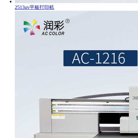
2513uv平板打印机