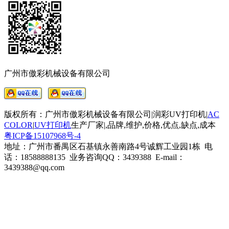
广州市傲彩机械设备有限公司
版权所有：广州市傲彩机械设备有限公司|润彩UV打印机|
AC
COLOR
|
UV打印机
生产厂家
|
,品牌,维护,价格,优点,缺点,成本
粤ICP备15107968号-4
地址：广州市番禺区石基镇永善南路4号诚辉工业园1栋 电
话：18588888135 业务咨询QQ：3439388 E-mail：
3439388@qq.com