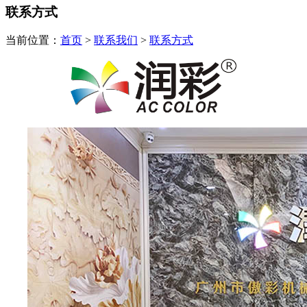
联系方式
当前位置：
首页
>
联系我们
>
联系方式