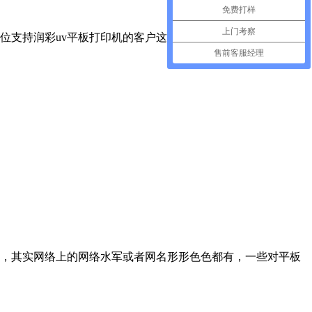
免费打样
上门考察
位支持润彩uv平板打印机的客户这么关心小编，再次由于近期
售前客服经理
论，其实网络上的网络水军或者网名形形色色都有，一些对平板