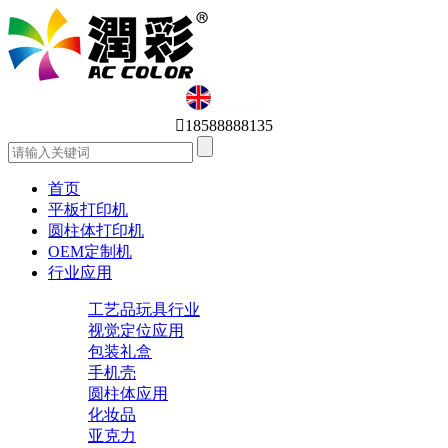
English

18588888135
首页
平板打印机
圆柱体打印机
OEM定制机
行业应用
工艺品玩具行业
视觉定位应用
包装礼盒
手机壳
圆柱体应用
化妆品
亚克力