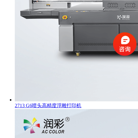
2713 G6喷头高精度浮雕打印机