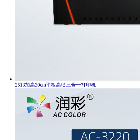
2513加高30cm平板高喷三合一打印机