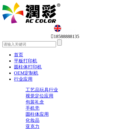
English

18588888135
首页
平板打印机
圆柱体打印机
OEM定制机
行业应用
工艺品玩具行业
视觉定位应用
包装礼盒
手机壳
圆柱体应用
化妆品
亚克力