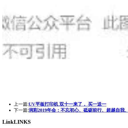
心中亦有惦念
千言万语 汇成一句
执子之手
与子偕老
【致心中的客户朋友们】
今天冬至
亲爱的你们
还好吗
冬至日 别忘了吃饺子
那碗热腾腾的饺子
是我们对你深深的思念
上一篇:
UV平板打印机 双十一来了， 买一送一
下一篇:
润彩2019年会：不忘初心、砥砺前行、超越自我
Link
LINKS