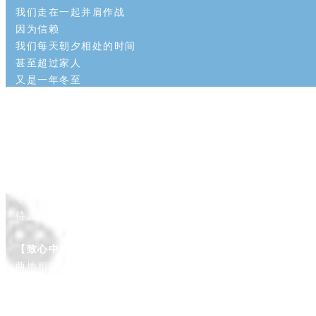
我们走在一起并肩作战
因为信赖
我们每天朝夕相处的时间
甚至超过家人
又是一年冬至
谢谢你们一年的辛勤付出
【致家乡的父母】
漂泊的游子
梦在远方
家乡 有最牵挂的人
冬至天寒 父母多保重
待儿女归家谢恩情
【致心中的TA】
两地相隔
思念幻化成电波
朝夕相伴