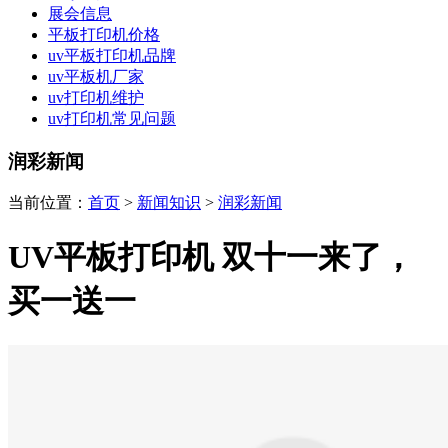
展会信息
平板打印机价格
uv平板打印机品牌
uv平板机厂家
uv打印机维护
uv打印机常见问题
润彩新闻
当前位置：
首页
>
新闻知识
>
润彩新闻
UV平板打印机 双十一来了，
买一送一