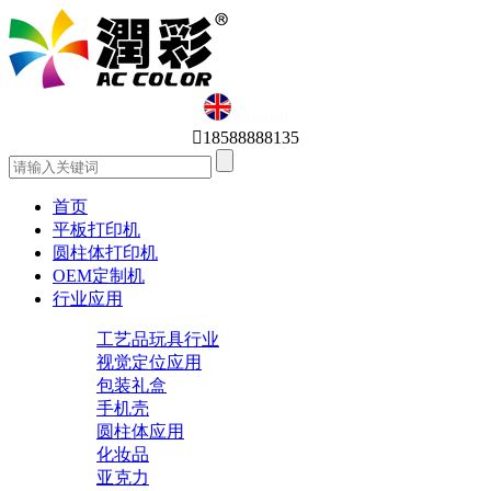
English

18588888135
首页
平板打印机
圆柱体打印机
OEM定制机
行业应用
工艺品玩具行业
视觉定位应用
包装礼盒
手机壳
圆柱体应用
化妆品
亚克力