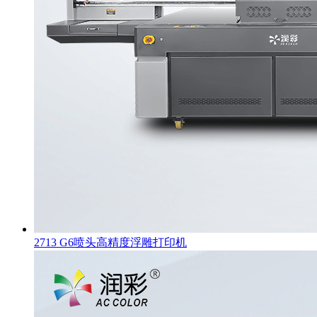
2713 G6喷头高精度浮雕打印机