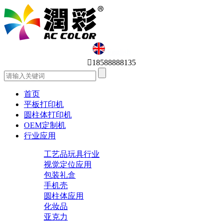
English

18588888135
首页
平板打印机
圆柱体打印机
OEM定制机
行业应用
工艺品玩具行业
视觉定位应用
包装礼盒
手机壳
圆柱体应用
化妆品
亚克力