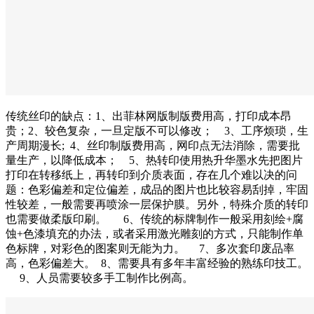
传统丝印的缺点：1、出菲林网版制版费用高，打印成本昂
贵；2、较色复杂，一旦定版不可以修改； 3、工序烦琐，生
产周期漫长; 4、丝印制版费用高，网印点无法消除，需要批
量生产，以降低成本； 5、热转印使用热升华墨水先把图片
打印在转移纸上，再转印到介质表面，存在几个难以决的问
题：色彩偏差和定位偏差，成品的图片也比较容易刮掉，牢固
性较差，一般需要再喷涂一层保护膜。另外，特殊介质的转印
也需要做柔版印刷。 6、传统的标牌制作一般采用刻绘+腐
蚀+色漆填充的办法，或者采用激光雕刻的方式，只能制作单
色标牌，对彩色的图案则无能为力。 7、多次套印废品率
高，色彩偏差大。 8、需要具有多年丰富经验的熟练印技工。
9、人员需要较多手工制作比例高。