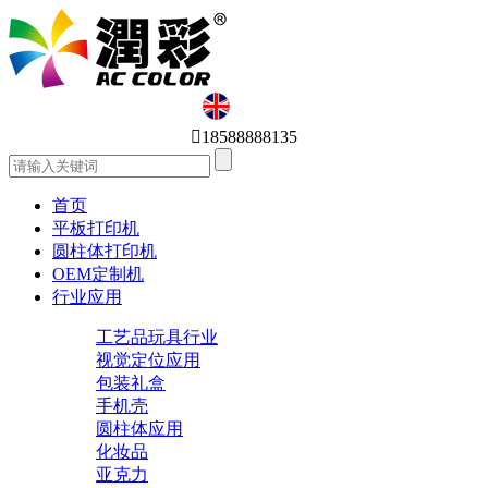
English

18588888135
首页
平板打印机
圆柱体打印机
OEM定制机
行业应用
工艺品玩具行业
视觉定位应用
包装礼盒
手机壳
圆柱体应用
化妆品
亚克力