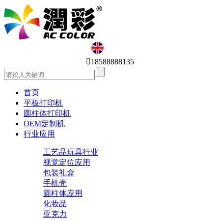
English

18588888135
首页
平板打印机
圆柱体打印机
OEM定制机
行业应用
工艺品玩具行业
视觉定位应用
包装礼盒
手机壳
圆柱体应用
化妆品
亚克力