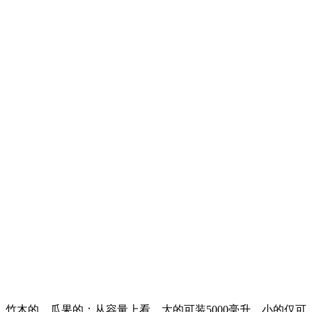
竹木的、瓜果的；从容量上看，大的可装5000毫升、小的仅可