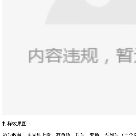
打样效果图：
酒瓶收藏，从品种上看，有单瓶、对瓶、套瓶、系列瓶（三个以