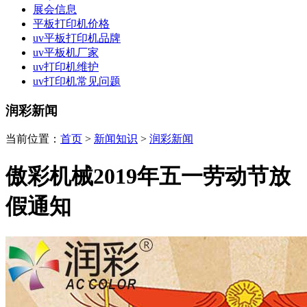
展会信息
平板打印机价格
uv平板打印机品牌
uv平板机厂家
uv打印机维护
uv打印机常见问题
润彩新闻
当前位置：
首页
>
新闻知识
>
润彩新闻
傲彩机械2019年五一劳动节放
假通知