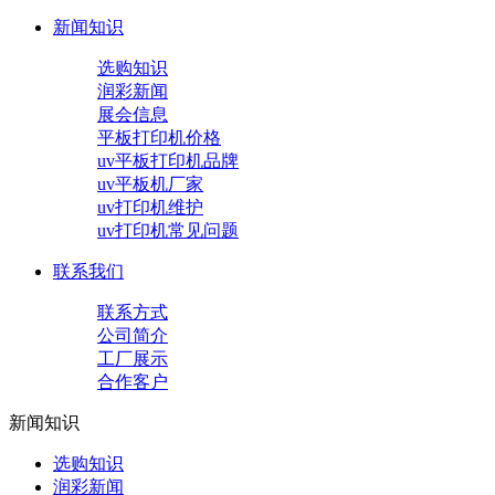
新闻知识
选购知识
润彩新闻
展会信息
平板打印机价格
uv平板打印机品牌
uv平板机厂家
uv打印机维护
uv打印机常见问题
联系我们
联系方式
公司简介
工厂展示
合作客户
新闻知识
选购知识
润彩新闻