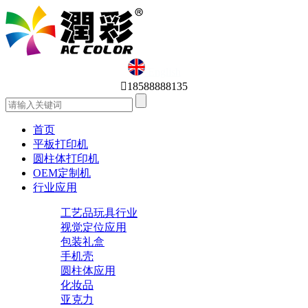
English

18588888135
首页
平板打印机
圆柱体打印机
OEM定制机
行业应用
工艺品玩具行业
视觉定位应用
包装礼盒
手机壳
圆柱体应用
化妆品
亚克力