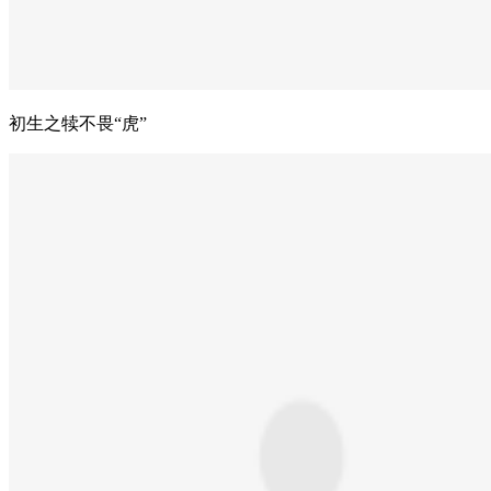
初生之犊不畏“虎”