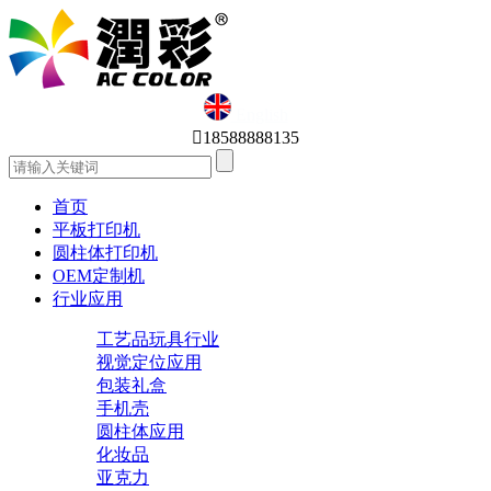
English

18588888135
首页
平板打印机
圆柱体打印机
OEM定制机
行业应用
工艺品玩具行业
视觉定位应用
包装礼盒
手机壳
圆柱体应用
化妆品
亚克力