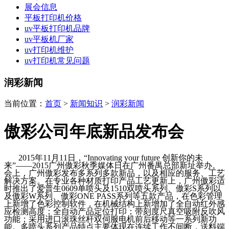
展会信息
平板打印机价格
uv平板打印机品牌
uv平板机厂家
uv打印机维护
uv打印机常见问题
润彩新闻
当前位置：
首页
>
新闻知识
>
润彩新闻
傲彩公司年底新品发布会
2015年11月11日，“Innovating your future 创新你的未
来”——2015广州傲彩秋季媒体日在广州番禺总部新址举办。
会上，广州傲彩发布多系列多款新品，以及相应的服务、工艺
解决方案。在专业各种材质打印产品工艺更新上，广州傲彩适
时推出了爱普生0609单喷头及1510双喷头系列、傲彩S系列以
及傲彩W系列、傲彩ONE PASS系列等五款产品，在色彩管理
上新增了色彩控制软件，在机械结构上新增加了全自动红外感
应检测高度；全自动产品定位打印；带刻度尺真空吸附反吹风
功能；采用进口滚珠丝杆双伺服电机前后移动等一系列新功
能。多喷头系列产品特点主要体现在连续工作不间断，送料端