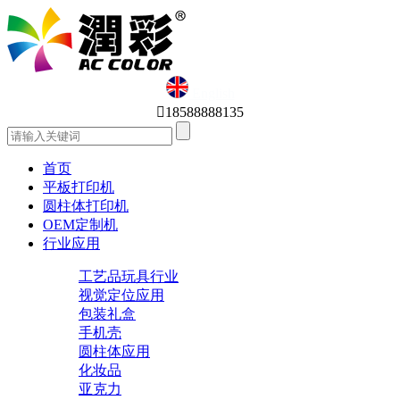
English

18588888135
首页
平板打印机
圆柱体打印机
OEM定制机
行业应用
工艺品玩具行业
视觉定位应用
包装礼盒
手机壳
圆柱体应用
化妆品
亚克力