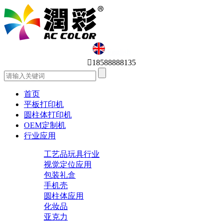
English

18588888135
首页
平板打印机
圆柱体打印机
OEM定制机
行业应用
工艺品玩具行业
视觉定位应用
包装礼盒
手机壳
圆柱体应用
化妆品
亚克力