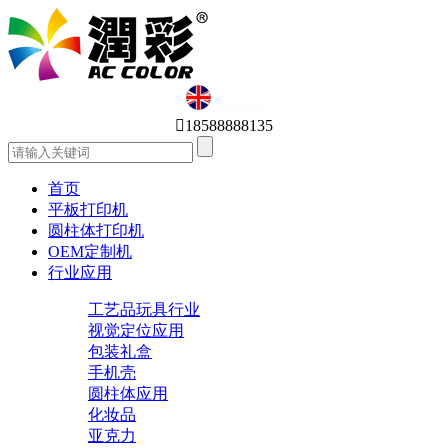
English

18588888135
首页
平板打印机
圆柱体打印机
OEM定制机
行业应用
工艺品玩具行业
视觉定位应用
包装礼盒
手机壳
圆柱体应用
化妆品
亚克力