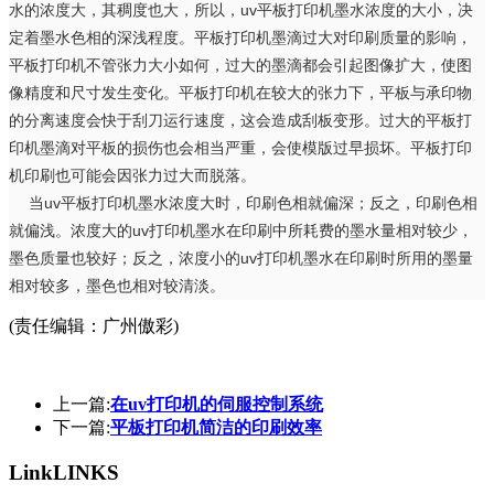
水的浓度大，其稠度也大，所以，uv平板打印机墨水浓度的大小，决
定着墨水色相的深浅程度。平板打印机墨滴过大对印刷质量的影响，
平板打印机不管张力大小如何，过大的墨滴都会引起图像扩大，使图
像精度和尺寸发生变化。平板打印机在较大的张力下，平板与承印物
的分离速度会快于刮刀运行速度，这会造成刮板变形。过大的平板打
印机墨滴对平板的损伤也会相当严重，会使模版过早损坏。平板打印
机印刷也可能会因张力过大而脱落。
当uv平板打印机墨水浓度大时，印刷色相就偏深；反之，印刷色相
就偏浅。浓度大的uv打印机墨水在印刷中所耗费的墨水量相对较少，
墨色质量也较好；反之，浓度小的uv打印机墨水在印刷时所用的墨量
相对较多，墨色也相对较清淡。
(责任编辑：广州傲彩)
上一篇:
在uv打印机的伺服控制系统
下一篇:
平板打印机简洁的印刷效率
Link
LINKS