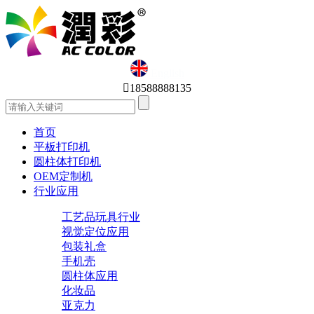
English

18588888135
首页
平板打印机
圆柱体打印机
OEM定制机
行业应用
工艺品玩具行业
视觉定位应用
包装礼盒
手机壳
圆柱体应用
化妆品
亚克力