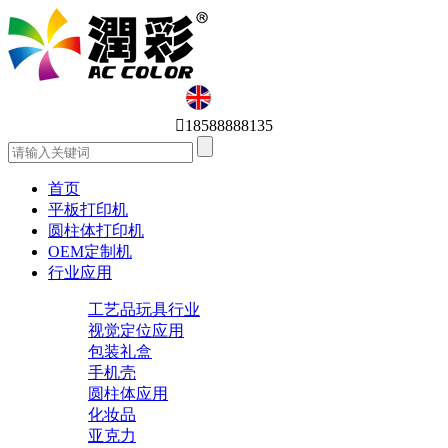
English

18588888135
首页
平板打印机
圆柱体打印机
OEM定制机
行业应用
工艺品玩具行业
视觉定位应用
包装礼盒
手机壳
圆柱体应用
化妆品
亚克力