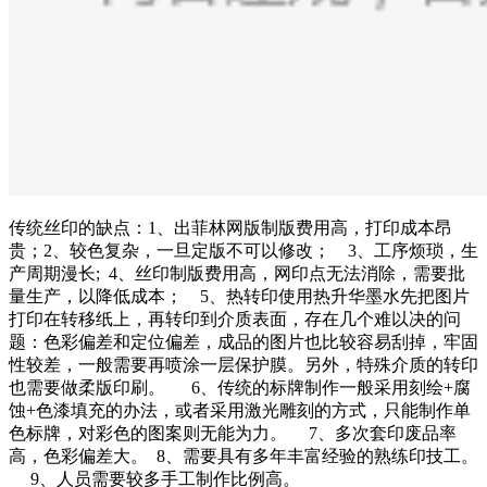
传统丝印的缺点：1、出菲林网版制版费用高，打印成本昂
贵；2、较色复杂，一旦定版不可以修改； 3、工序烦琐，生
产周期漫长; 4、丝印制版费用高，网印点无法消除，需要批
量生产，以降低成本； 5、热转印使用热升华墨水先把图片
打印在转移纸上，再转印到介质表面，存在几个难以决的问
题：色彩偏差和定位偏差，成品的图片也比较容易刮掉，牢固
性较差，一般需要再喷涂一层保护膜。另外，特殊介质的转印
也需要做柔版印刷。 6、传统的标牌制作一般采用刻绘+腐
蚀+色漆填充的办法，或者采用激光雕刻的方式，只能制作单
色标牌，对彩色的图案则无能为力。 7、多次套印废品率
高，色彩偏差大。 8、需要具有多年丰富经验的熟练印技工。
9、人员需要较多手工制作比例高。