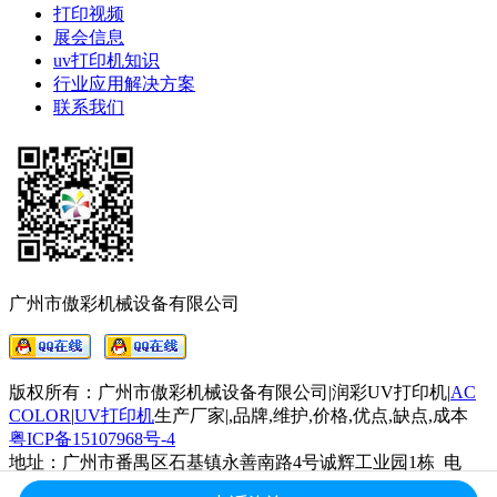
打印视频
展会信息
uv打印机知识
行业应用解决方案
联系我们
广州市傲彩机械设备有限公司
版权所有：广州市傲彩机械设备有限公司|润彩UV打印机|
AC
COLOR
|
UV打印机
生产厂家
|
,品牌,维护,价格,优点,缺点,成本
粤ICP备15107968号-4
地址：广州市番禺区石基镇永善南路4号诚辉工业园1栋 电
话：18588888135 业务咨询QQ：3439388 E-mail：