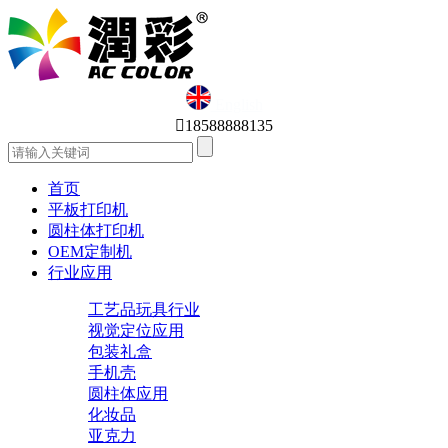
English

18588888135
首页
平板打印机
圆柱体打印机
OEM定制机
行业应用
工艺品玩具行业
视觉定位应用
包装礼盒
手机壳
圆柱体应用
化妆品
亚克力