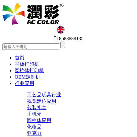
English

18588888135
首页
平板打印机
圆柱体打印机
OEM定制机
行业应用
工艺品玩具行业
视觉定位应用
包装礼盒
手机壳
圆柱体应用
化妆品
亚克力