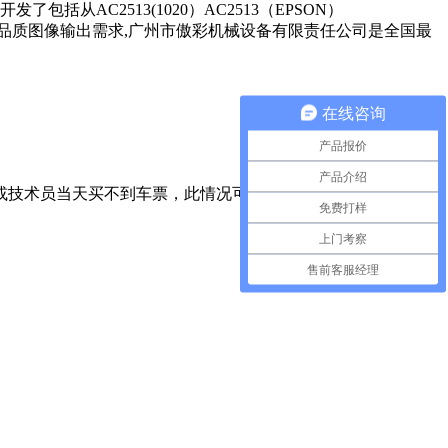
AC2513(1020）AC2513（EPSON）
足多行业的高品质图像输出需求,广州市傲彩机械设备有限责任公司是全国最
在线咨询
产品报价
产品介绍
雪或技术员当天买不到车票，此情况可与客户电话商谈解决
免费打样
上门考察
售前客服经理