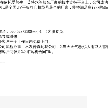
爱普生，英特尔等知名厂商的技术支持平台上，公司成功开发了包括从
)等全系列UV平板打印机,是全国UV平板打印机型号最全的厂家，能够满
20-62872598王小姐〈客服专员〉
指导或维修
外客户三个工作日内免费上门。
我公司流程办事，不发传真到我公司，2.当天天气恶劣.大雨或大
客户商议并写到“购机合同”里。
----