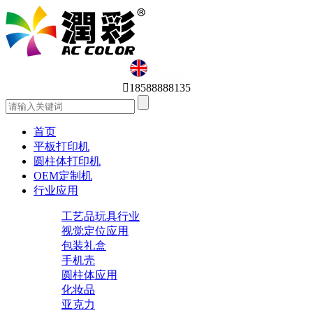
English

18588888135
首页
平板打印机
圆柱体打印机
OEM定制机
行业应用
工艺品玩具行业
视觉定位应用
包装礼盒
手机壳
圆柱体应用
化妆品
亚克力