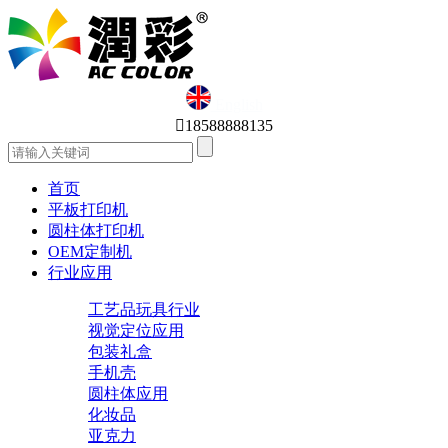
English

18588888135
首页
平板打印机
圆柱体打印机
OEM定制机
行业应用
工艺品玩具行业
视觉定位应用
包装礼盒
手机壳
圆柱体应用
化妆品
亚克力