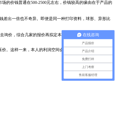
价钱普通在500-2500元左右，价钱较高的缘由在于产品的
钱差出一倍也不奇异。即便是同一种打印资料，球形、异形比
在线咨询
去询价，综合几家的报价再拟定本人公司的对外报价。
产品报价
压价。这样一来，本人的利润空间会变大，或者坚持利润不变，
产品介绍
免费打样
上门考察
售前客服经理