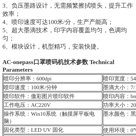
3、
负压墨路设计，无需频繁擦拭喷头，提升工作
效率；
4、
喷印速度可达
100
米
/
分，生产产能高；
5、
超大墨滴技术，印字内容覆盖均匀，色调均
匀；
6、
模块设计，机型精巧，安装快捷。
AC-onepass
口罩喷码机技术参数
Technical
Parameters
喷印分辨率：
600dpi
喷印宽度：
5
喷印速度：
100
米
/
分钟
墨滴大小：
7/
喷印软件：傲彩图片喷印软件
喷印内容：
b
工作电压：
AC220V
功率大小：
2
操作系统：
Win10
系统（触摸屏平板电
墨水颜色：
脑）
固化类型：
LED UV
固化
使用环境：
0