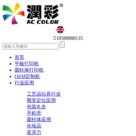
English

18588888135
首页
平板打印机
圆柱体打印机
OEM定制机
行业应用
工艺品玩具行业
视觉定位应用
包装礼盒
手机壳
圆柱体应用
化妆品
亚克力