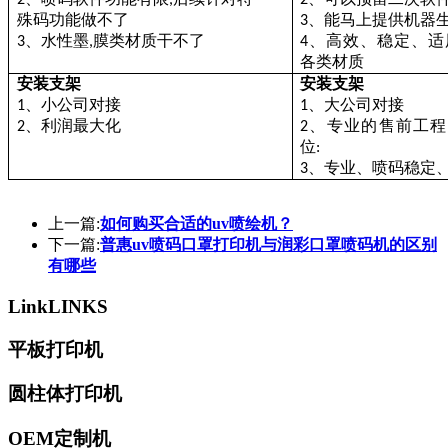
2
,
2
殊码功能做不了
、能马上提供机器
3
水性墨
膜类材质干不了
、高效、稳定、适
3、
,
4
各类材质
安装支架
安装支架
、小公司对接
、大公司对接
1
1
、利润最大化
、专业的售前工程
2
2
位
:
、专业、喷码稳定
3
上一篇:
如何购买合适的uv喷绘机？
下一篇:
普惠uv喷码口罩打印机与润彩口罩喷码机的区别
有哪些
Link
LINKS
平板打印机
圆柱体打印机
OEM定制机