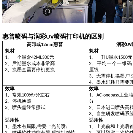
惠普喷码与润彩
喷码打印机的区别
UV
高印或
惠普
润彩
12mm
UV
耗材
耗材
、一个墨盒
元
、一升
墨水
元
1
42ML300
1
U
1500
、后期墨水成本非常高
、平均一个一维码
2
2
、换墨盒需要停机更换
厘钱
3
、无需停机换墨
中
3
,
、墨水消耗只需要
4
效率
效率
、常规
米
分左右
、
工业
1
100
/
1
AC-onepass
、停机换墨
分
2
、喷头需经常擦试
、日本进口喷头高
3
2
、自主研发喷码系
3
适用性
适用性
、墨水有局限
需要上光前喷
、上光前和上光后
1
,
;
1
、喷码软件功能有限
后续针对特
、可以预留二次软