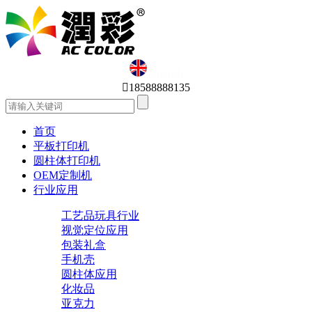
English

18588888135
首页
平板打印机
圆柱体打印机
OEM定制机
行业应用
工艺品玩具行业
视觉定位应用
包装礼盒
手机壳
圆柱体应用
化妆品
亚克力