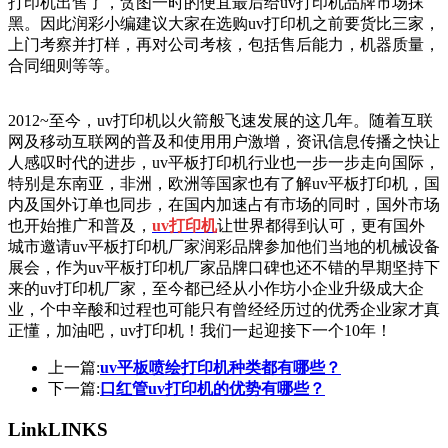
打印机出售了，贪图一时的便宜最后给uv打印机品牌市场抹
黑。因此润彩小编建议大家在选购uv打印机之前要货比三家，
上门考察并打样，再对公司考核，包括售后能力，机器质量，
合同细则等等。
2012~至今，uv打印机以火箭般飞速发展的这几年。随着互联
网及移动互联网的普及和使用用户激增，资讯信息传播之快让
人感叹时代的进步，uv平板打印机行业也一步一步走向国际，
特别是东南亚，非洲，欧洲等国家也有了解uv平板打印机，国
内及国外订单也同步，在国内加速占有市场的同时，国外市场
也开始推广和普及，
uv打印机
让世界都得到认可，更有国外
城市邀请uv平板打印机厂家润彩品牌参加他们当地的机械设备
展会，作为uv平板打印机厂家品牌口碑也还不错的早期坚持下
来的uv打印机厂家，至今都已经从小作坊小企业升级成大企
业，个中辛酸和过程也可能只有曾经经历过的优秀企业家才真
正懂，加油吧，uv打印机！我们一起迎接下一个10年！
上一篇:
uv平板喷绘打印机种类都有哪些？
下一篇:
口红管uv打印机的优势有哪些？
Link
LINKS