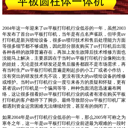
2004年这一年迎来了uv平板打印机行业低谷的一年，虽然2003
年发布了首台uv平板打印机，当年是有点名声雀跃，但毕竟uv
打印机是新兴喷绘设备，很多uv喷印技术和售后处理能力方面
等很多细节都不够成熟，因此部分朋友购买了uv打印机后出现
各种各样的故障普遍存在，再加上发生故障后技术维修方面也
没能马上解决，主要原因在于当时uv平板打印机行业像刚出生
的娃娃，无论是技术研发还是售后服务都跟不是市场需求，再
有当时生产uv平板打印机普遍是刚起步的小工厂或者小作坊，
没有突出的研发技术先不说，更没有强大的uv喷绘设备的维修
或维护。当时uv打印机行业一度引来各方的质疑和怀疑，更有
甚者说uv打印机是一个骗局等等，种种负面消息迅速遍布网
络，这让很多很看好uv平板打印机行业的或者有潜在购买平板
打印机的客户都停下了脚步。最终导致部分uv平板打印机厂家
都遇到资金运营困难无法继续经营，甚至有的倒闭了。
如果2004年是uv打印机行业低谷的一年，那么2005年可称之为
寒冬之年，这一年是uv平板打印机行业前进最为艰难的一段时