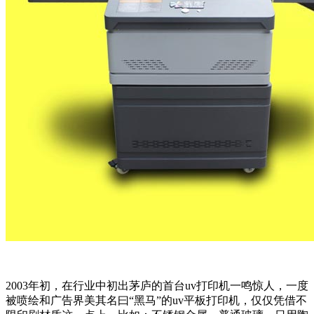
2003年初，在行业中初出茅庐的首台uv打印机一鸣惊人，一度
被喷绘和广告界美其名曰“黑马”的uv平板打印机，仅仅凭借不