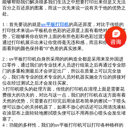
能够帮助我们解决很多我们生活之中想要打印出来但是又无法
百分之百还原的图
案，而这一次先来说一说有关于他的优势之
处。
1：首先要说的就是
uv平板打印机
的高还原度，对比于传统的
打印技术来说uv平板机在色彩的还原度上面有着绝对的领先优
势，它能够
将你在软件上面的有所色彩和色彩过渡完完整整的
通过打印机展示出来让你觉得毫无违和感，而且和你在软件上
面看到的颜色保持着“0”色
差的真实效果。
2：uv平板打印机自身所采用的的构造全都是采用来至外国进
口零件，通过我们的专业技术人员进行组装之后再通过专业部
门的多重检测最后
才会评定出厂，所以在质量上可以完全放
心，我们有专业的技术专业的人员对机器实施全方位的拼接对
位在经过测试之后才会发往买家。
3:打印机喷头的处理方面，传统的打印机在清理上面是需要花
费很大的功夫的，对比与这一点，我们的打印机在这方面有着
天然的优势，只需
要在打印完后用涂层布简单的擦拭一下喷头
便可以放心的关掉机器了，如果不放心的话还可以用清洗液粘
在涂层布上面轻轻地擦拭喷头便可
以不用再担心喷头会发生堵
塞了。
4：功能的多样性，我们的uv平板打印机可以打印各种格样的