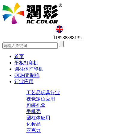
English

18588888135
首页
平板打印机
圆柱体打印机
OEM定制机
行业应用
工艺品玩具行业
视觉定位应用
包装礼盒
手机壳
圆柱体应用
化妆品
亚克力