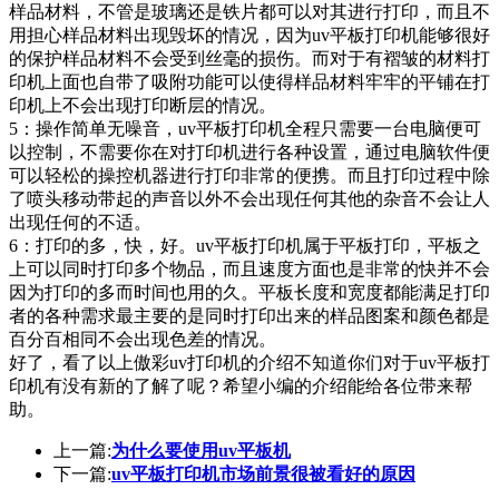
样品材料，不管是玻璃还是铁片都可以对其进行打印，而且不
用担心样品材料出
现毁坏的情况，因为uv平板打印机能够很好
的保护样品材料不会受到丝毫的损伤。而对于有褶皱的材料打
印机上面也自带了吸附功能可以使
得样品材料牢牢的平铺在打
印机上不会出现打印断层的情况。
5：操作简单无噪音，uv平板打印机全程只需要一台电脑便可
以控制，不需要你在对打印机进行各种设置，通过电脑软件便
可以轻松的操控机
器进行打印非常的便携。而且打印过程中除
了喷头移动带起的声音以外不会出现任何其他的杂音不会让人
出现任何的不适。
6：打印的多，快，好。uv平板打印机属于平板打印，平板之
上可以同时打印多个物品，而且速度方面也是非常的快并不会
因为打印的多而时
间也用的久。平板长度和宽度都能满足打印
者的各种需求最主要的是同时打印出来的样品图案和颜色都是
百分百相同不会出现色差的情况。
好了，看了以上傲彩uv打印机的介绍不知道你们对于uv平板打
印机有没有新的了解了呢？希望小编的介绍能给各位带来帮
助。
上一篇:
为什么要使用uv平板机
下一篇:
uv平板打印机市场前景很被看好的原因