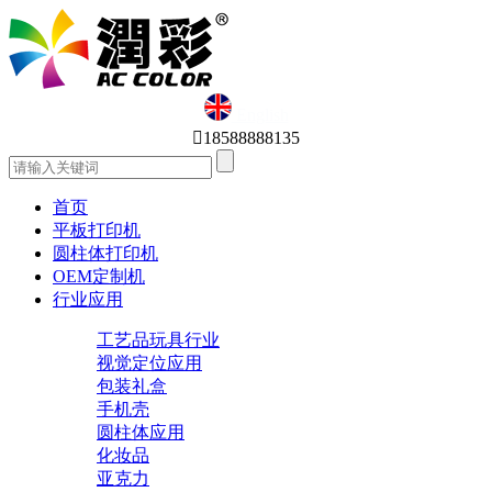
English

18588888135
首页
平板打印机
圆柱体打印机
OEM定制机
行业应用
工艺品玩具行业
视觉定位应用
包装礼盒
手机壳
圆柱体应用
化妆品
亚克力