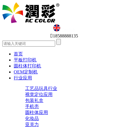
English

18588888135
首页
平板打印机
圆柱体打印机
OEM定制机
行业应用
工艺品玩具行业
视觉定位应用
包装礼盒
手机壳
圆柱体应用
化妆品
亚克力