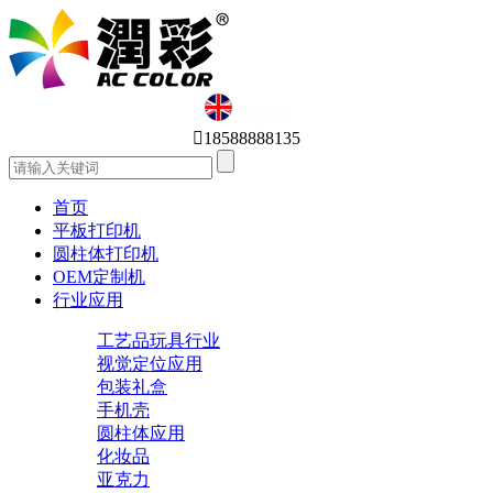
English

18588888135
首页
平板打印机
圆柱体打印机
OEM定制机
行业应用
工艺品玩具行业
视觉定位应用
包装礼盒
手机壳
圆柱体应用
化妆品
亚克力