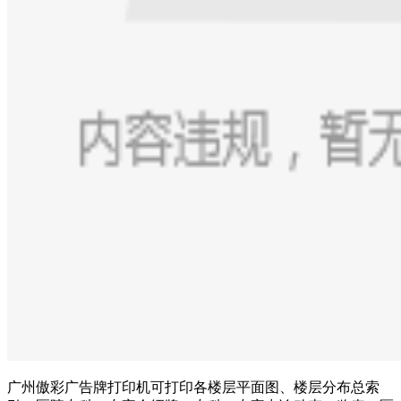
广州傲彩广告牌打印机可打印各楼层平面图、楼层分布总索