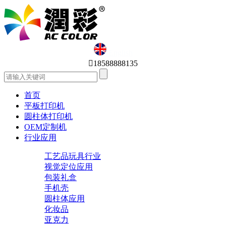
English

18588888135
首页
平板打印机
圆柱体打印机
OEM定制机
行业应用
工艺品玩具行业
视觉定位应用
包装礼盒
手机壳
圆柱体应用
化妆品
亚克力