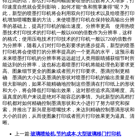
得过高的话，那么打印相同幅面要喷墨的点数将大大增多，打
印速度自然就会受到影响，如何才能“鱼和熊掌兼得”呢？为
此，新型的喷墨打印机将会利用双向打印技术以及给喷墨打印
机增加喷嘴数量的方法，来使喷墨打印机在保持较高输出分辨
率的基础上，提高打印机的输出速度。分辨率更高 使用热喷
墨技术打印技术的打印机一般以600的倍数作为分辨率，这样
的格式；使用压电技术打印技术的打印机一般以720的倍数作
为分辨率，随着人们对打印色彩要求的逐步提高，新型的喷墨
打印机将会使喷打的分辨率提高的一个更高的水平，这预示着
未来喷墨打印机的分辨率将远远超过人类用眼睛捕获细节时所
能达到的分辨率，这也标志着喷墨打印机将能处理色彩要求更
高、图象细节更全的图象或者照片打印要求。墨滴控制更精
确 墨滴的大小以及墨滴的形状对喷墨打印机的输出质量是有
很大影响的，如果不能精确地控制这些墨滴在打印纸上的形状
和大小，将会降低打印输出效果，这对那些追求高清晰度、高
逼真度的用户来说是绝对不能容忍的事情。为此新型的高档打
印机都对如何精确控制墨滴形状和大小进行了努力研究和探
索，并推出了新兴星形喷嘴技术，来达到精确控制墨滴形状和
大小的目的，从而使图象打印或者照片打印效果更为逼真、清
晰。
上一篇:
玻璃喷绘机,节约成本,大型玻璃移门打印机