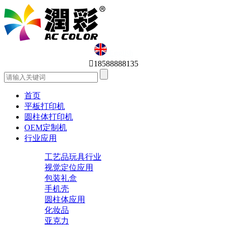
English

18588888135
首页
平板打印机
圆柱体打印机
OEM定制机
行业应用
工艺品玩具行业
视觉定位应用
包装礼盒
手机壳
圆柱体应用
化妆品
亚克力