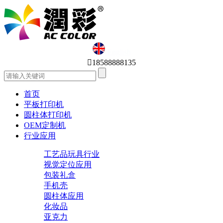
English

18588888135
首页
平板打印机
圆柱体打印机
OEM定制机
行业应用
工艺品玩具行业
视觉定位应用
包装礼盒
手机壳
圆柱体应用
化妆品
亚克力