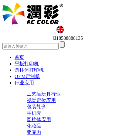
English

18588888135
首页
平板打印机
圆柱体打印机
OEM定制机
行业应用
工艺品玩具行业
视觉定位应用
包装礼盒
手机壳
圆柱体应用
化妆品
亚克力