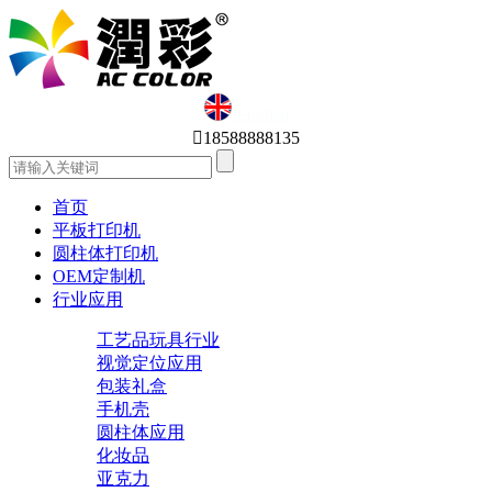
English

18588888135
首页
平板打印机
圆柱体打印机
OEM定制机
行业应用
工艺品玩具行业
视觉定位应用
包装礼盒
手机壳
圆柱体应用
化妆品
亚克力