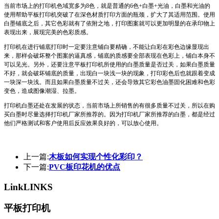
当前市场上的打印机色域宽多为8色，就是普通的6色+白墨+光油，白墨和光油的
使用帮助平板打印机突破了在深色材质打印方面的瓶颈，扩大了其适用范围。使用
白墨铺底之后，其它色彩就有了依附之地，打印图案就可以更加明显的在承印物上
表现出来，展现完美的色彩质感。
打印机在进行铺底打印时一定要注意铺白要精确，不能让白彩在彩色边缘显现出
来，那样会破坏整个图案的逼真感，铺底的质感要全部表现在色彩上，铺白本身不
可以见光。另外，还要注意平板打印机所使用的白墨质量是否过关，如果白墨质量
不好，就会破坏铺底的质量，出现白一块浅一块的现象，打印彩色后也就跟着变成
一块深一块浅。而且如果白墨质量不过关，还会导致其它彩色油墨固化困难和色彩
变色，造成图像潮湿、拉墨。
打印机白墨还处在发展的状态，当前市场上所销售的有很多质量不过关，所以在购
买白墨时尽量选择打印机厂家所推荐的。因为打印机厂家所推荐的白墨，都是经过
他们严格测试和客户使用后反应效果良好的，可以放心使用。
上一篇:
木板如何实现个性化彩印？
下一篇:
PVC板印花机的优点
Link
LINKS
平板打印机