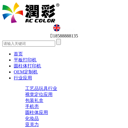
English

18588888135
首页
平板打印机
圆柱体打印机
OEM定制机
行业应用
工艺品玩具行业
视觉定位应用
包装礼盒
手机壳
圆柱体应用
化妆品
亚克力