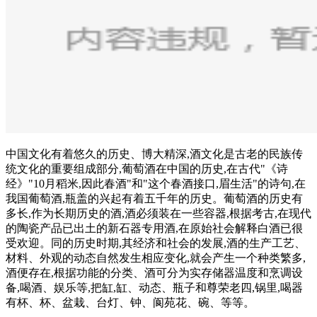
中国文化有着悠久的历史、博大精深,酒文化是古老的民族传
统文化的重要组成部分,葡萄酒在中国的历史,在古代"《诗
经》"10月稻米,因此春酒"和"这个春酒接口,眉生活"的诗句,在
我国葡萄酒,瓶盖的兴起有着五千年的历史。葡萄酒的历史有
多长,作为长期历史的酒,酒必须装在一些容器,根据考古,在现代
的陶瓷产品已出土的新石器专用酒,在原始社会解释白酒已很
受欢迎。同的历史时期,其经济和社会的发展,酒的生产工艺、
材料、外观的动态自然发生相应变化,就会产生一个种类繁多,
酒便存在,根据功能的分类、酒可分为实存储器温度和烹调设
备,喝酒、娱乐等,把缸,缸、动态、瓶子和尊荣老四,锅里,喝器
有杯、杯、盆栽、台灯、钟、阆苑花、碗、等等。