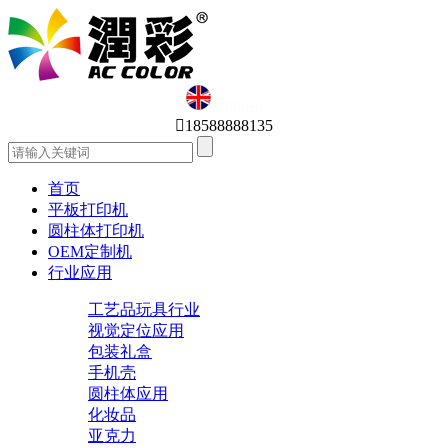
English

18588888135
首页
平板打印机
圆柱体打印机
OEM定制机
行业应用
工艺品玩具行业
视觉定位应用
包装礼盒
手机壳
圆柱体应用
化妆品
亚克力