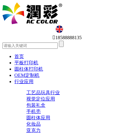
English

18588888135
首页
平板打印机
圆柱体打印机
OEM定制机
行业应用
工艺品玩具行业
视觉定位应用
包装礼盒
手机壳
圆柱体应用
化妆品
亚克力