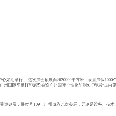
中心如期举行， 这次展会预展面积20000平方米，设置展位10
6广州国际平板打印展览会暨广州国际个性化印刷&打印展”走向更
受邀参展，展位号T09，广州傲彩此次参展，无论是设备、技