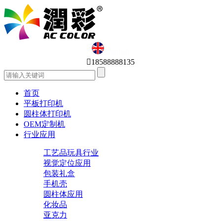
English

18588888135
首页
平板打印机
圆柱体打印机
OEM定制机
行业应用
工艺品玩具行业
视觉定位应用
包装礼盒
手机壳
圆柱体应用
化妆品
亚克力