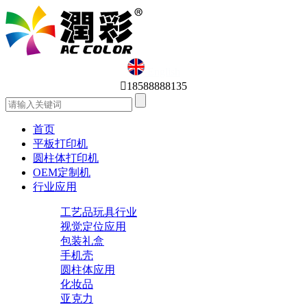
English

18588888135
首页
平板打印机
圆柱体打印机
OEM定制机
行业应用
工艺品玩具行业
视觉定位应用
包装礼盒
手机壳
圆柱体应用
化妆品
亚克力