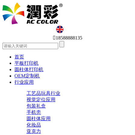
English

18588888135
首页
平板打印机
圆柱体打印机
OEM定制机
行业应用
工艺品玩具行业
视觉定位应用
包装礼盒
手机壳
圆柱体应用
化妆品
亚克力