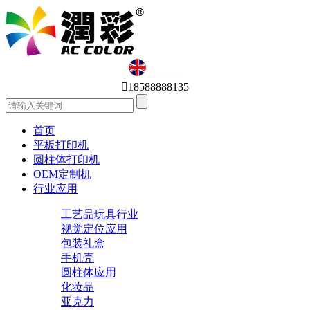
English

18588888135
首页
平板打印机
圆柱体打印机
OEM定制机
行业应用
工艺品玩具行业
视觉定位应用
包装礼盒
手机壳
圆柱体应用
化妆品
亚克力