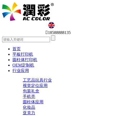
English

18588888135
首页
平板打印机
圆柱体打印机
OEM定制机
行业应用
工艺品玩具行业
视觉定位应用
包装礼盒
手机壳
圆柱体应用
化妆品
亚克力